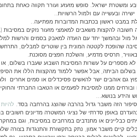
בע ומשטרת ישראל. סופש מזעזע ועורר תקווה כאחת בתחום 
ישירה ובעשייה עם ולמול הרשויות..
 במבט ראשון בכתבות המדוברות מפתיעה.. 
ל מול ובהמשך יחד עם הועדה למאבק בסמים והרשות למלח
סיבה שהופכת לקטטה המונית בין שוטרים למבלים, התרחשו
באוויר, תרסיס מדמיע, והשלכת חפצים מסוכנת.
 לא מספרים על עשרות המסיבות השבוע שעברו בשלום, או 
בשלום הביתה, אבל אפשר ללמוד מהקצוות הללו את הסיפור,
ץ גם אוהבים ישר להאשים פסיכדלים או סמים אחרים  ול
 ובורחים ממנו למסיבות לפעמים או הטאבו החברתי והחוקי
והידע בנושא... 
יפור הזה משבר גדול בהרבה שהוצג בהרחבה בסד. 
בהעדרם באופן סדרתי של נציגי המשטרה מדיונים חשובים בנ
תים כבליינים או מתנדבים במרחבים במסיבות, וגם במחקר 
לים קיים משבר אמון, נתק בתקשורת והתנגדות בצורה של