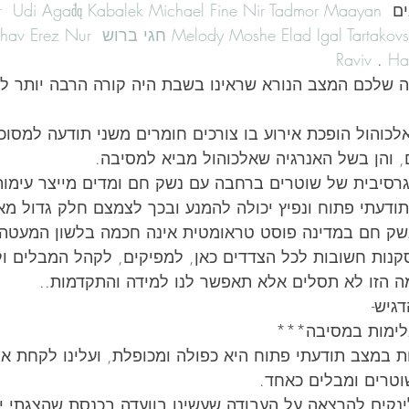
ם 
Maayan 
Nir Tadmor
Michael Fine
Udi Agađą Kabalek
r
Igal Tartakov
Moshe Elad
Melody
חגי ברוש
Nur 
hav Erez
Raviv
 . 
Ha
 שלכם המצב הנורא שראינו בשבת היה קורה הרבה יותר לצד
לכוהול הופכת אירוע בו צורכים חומרים משני תודעה למסוכן
, והן בשל האנרגיה שאלכוהול מביא למסיבה. 
גרסיבית של שוטרים ברחבה עם נשק חם ומדים מייצר עימו
דעתי פתוח ונפיץ יכולה להמנע ובכך לצמצם חלק גדול מאו
שק חם במדינה פוסט טראומטית אינה חכמה בלשון המעטה.
קנות חשובות לכל הצדדים כאן, למפיקים, לקהל המבלים ולר
 הזו לא תסלים אלא תאפשר לנו למידה והתקדמות..
גיש-
לימות במסיבה*** 
 במצב תודעתי פתוח היא כפולה ומכופלת, ועלינו לקחת אח
וטרים ומבלים כאחד.