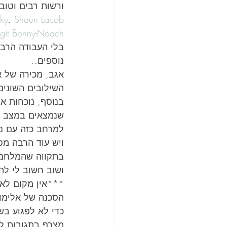
ורשות רבים וטובי
sky
. 
Shaun Lacob
git Bonny-Noach
בלי העבודה הרבה
נוספים..
אגב, מכירה של א
השילובים השונים
בנוסף, נוכחות א
שנמצאים במצב תו
למרחב כזה עם נ
ויש עוד הרבה מס
בתקווה שהמלחמה
ושוב חשוב לי להד
***אין מקום לא
הסכנה של אלימות
כדי לא לפגוע בש