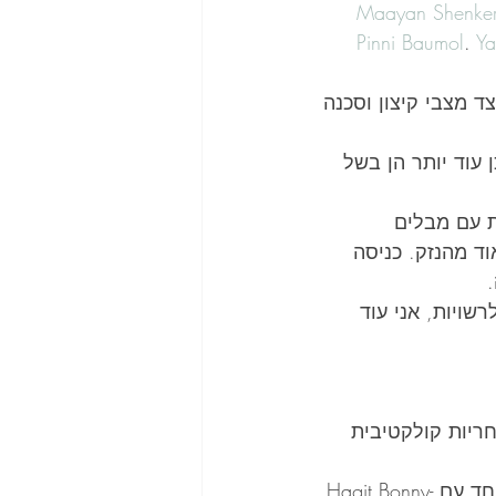
Maayan Shenke
Pinni Baumol
. 
Ya
 מצבי קיצון וסכנה 
 עוד יותר הן בשל 
ת עם מבלים 
ד מהנזק. כניסה 
שויות, אני עוד 
ריות קולקטיבית 
מצרף בתגובות לינקים להרצאה על העבודה שעשינו בוועדה בכנסת שהצגתי יחד עם Hagit Bonny-