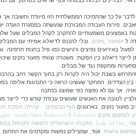
אוי, לבליינים לבלות בבטחה וכפי שרואים בסרטון, גם למש
ר לדבר על כך שהתמיכה הממשלתית הזו מיוודת וחשובה אך גם
בים, פירות העבודה המבורכת שנעשתה במסגרת הועדה ישאר
ת באמצעים משמעותיים להתקרב לקהל המבלים שעל שלומם
ה ל 
#מזעור_נזקים
, ובלי להכנס לדיאלוג אמיתי עם המבלים
עול באירועים נפיצים ורגישים כמו פיל בחנות חרסינה. גם
 לייצר דיאלוג בין הפקות, משטרה וצוותי מזעור נזקים שיכו
תערות ומתקפת נגד של מבלים.
התרחש בשבת יכול היה לקרות רק בתוך הקשר רחב בהרבה
בין הצדדים. המחקר שעשינו הראה כי התנהגות אלימה במס
אויה, אך גם לא נפוצה כפי שמוצג בכתבה.
ולציין לטובה את האנשים שעושים עבודת קודש כדי לייצר מצ
יב מזעור נזקים, בארגונים 
חוף מבטחים  - קהילה תומכת תו
Oxygen - Israeli Harm Reduction & Educ
צה
 , 
Ssdp Tel Hai
החברה הישראלית לרפואה ולטיפול בהתמכ
 מותאם אישית
. ועוד, שמצילים נפשות ומקדמים את התחום, 