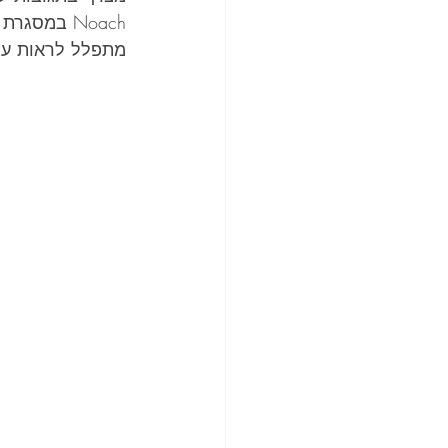
Noach במסגרת כנס מדברים פסיכדליה, את הכתבות הרלוונטיות ועוד..
מתפלל לראות עוד 