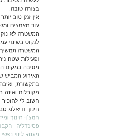
לעשות מסיבות כר
בצורה טובה.
אין זמן טוב יות
עוד מאמצים ומשא
המשטרה לא נוקט
לנקוט בשינוי עמד
המשטרה תמשיך לפ
ופעילות שטח ניתן
מסיבה במקום הס
האירוע המביש ש
בתקשורת, ואיבה 
מקובלות ואינה ר
חשוב לי להזכיר 
חינוך ודיאלוג סב
חמצ"ן- חינוך ומידע לצמצום נזקים ation
פסיכדליה - הקבו
מענה- ליווי נפשי